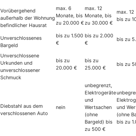
max. 6
max. 12
Vorübergehend
max. 12
Monate, bis
Monate, bis
außerhalb der Wohnung
bis zu 1
zu 20.000 €
zu 30.000 €
befindlicher Hausrat
bis zu 1.500
bis zu 2.000
Unverschlossenes
bis zu 5
€
€
Bargeld
Unverschlossene
bis zu
bis zu
Urkunden und
bis zu 5
20.000 €
25.000 €
unverschlossener
Schmuck
unbegrenzt,
Elektrogeräte
unbegre
und
Elektrog
Diebstahl aus dem
nein
Wertsachen
und Wer
verschlossenen Auto
(ohne
(ohne Ba
Bargeld) bis
bis zu 1
zu 500 €