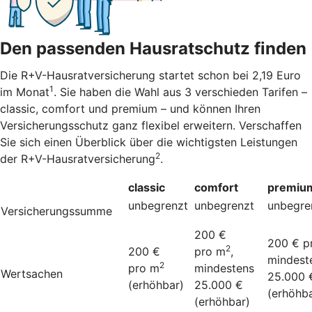
Den passenden Hausratschutz finden
Die R+V-Hausratversicherung startet schon bei 2,19 Euro
1
im Monat
. Sie haben die Wahl aus 3 verschieden Tarifen –
classic, comfort und premium – und können Ihren
Versicherungsschutz ganz flexibel erweitern. Verschaffen
Sie sich einen Überblick über die wichtigsten Leistungen
2
der R+V-Hausratversicherung
.
classic
comfort
premiu
unbegrenzt
unbegrenzt
unbegre
Versicherungssumme
200 €
200 € p
2
200 €
pro m
,
mindest
2
pro m
mindestens
Wertsachen
25.000 
(erhöhbar)
25.000 €
(erhöhba
(erhöhbar)