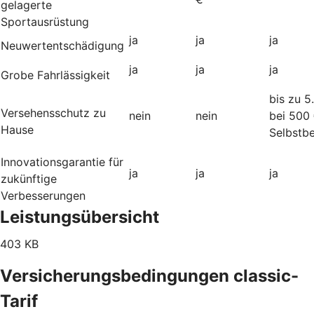
gelagerte
Sportausrüstung
ja
ja
ja
Neuwertentschädigung
ja
ja
ja
Grobe Fahrlässigkeit
bis zu 5
Versehensschutz zu
nein
nein
bei 500
Hause
Selbstbe
Innovationsgarantie für
ja
ja
ja
zukünftige
Verbesserungen
Leistungsübersicht
403 KB
Versicherungsbedingungen classic-
Tarif