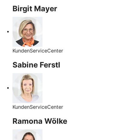
Birgit Mayer
KundenServiceCenter
Sabine Ferstl
KundenServiceCenter
Ramona Wölke