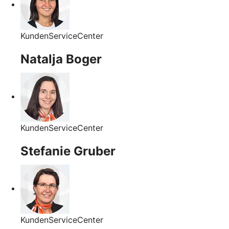
KundenServiceCenter
Natalja Boger
KundenServiceCenter
Stefanie Gruber
KundenServiceCenter