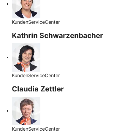
KundenServiceCenter
Kathrin Schwarzenbacher
KundenServiceCenter
Claudia Zettler
KundenServiceCenter