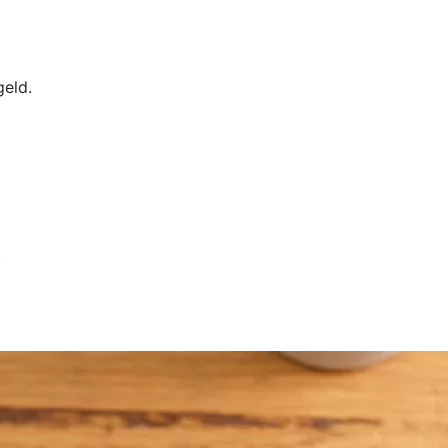
geld.
.